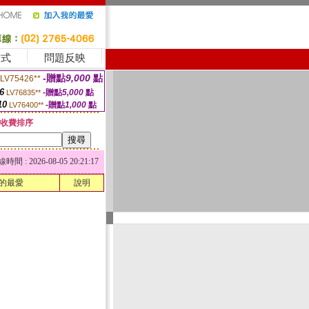
方式
問題反映
-贈點
9,000
點
LV75426**
6
-贈點
5,000
點
LV76835**
10
-贈點
1,000
點
LV76400**
收費排序
 : 2026-08-05 20:21:17
的最愛
說明