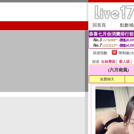
回首頁
點數補
恭喜七月份消費排行前
No.3
-贈點
8,0
LV76098**
No.7
-贈點
4,0
LV23213**
頻道指數
限制級(火
頻道
台妹專區
│
新人區
│
(六月南風)
免費聊天