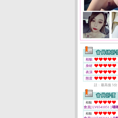
相貌
身材
表演
態度
註﹕最高值 5分
相貌
會員[ LV6541051 ]
喵
相貌