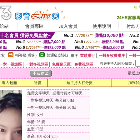
給站
會員專區
加入會員
使用說明
付款
十名會員 獲得免費點數~
No.1
-贈點
10,000
點
No.2
LV72973**
No.4
No.5
No.
00
點
-贈點
7,000
點
-贈點
6,000
點
LV52777**
LV77023**
No.8
No.8
No.
00
點
-贈點
3,000
點
-贈點
3,000
點
LV70847**
LV75677**
辣)
輔導級(曖昧)
普通級(清純)
排序
業績排行
│
一對多收費排序
│
一對一
搜尋主持人網名/編號：
一對一視訊區
│
一對多視訊區
│
免費聊天區
│
免費視訊區
最近上線時間
進入包廂
送禮
給主持人打分數
加到我
免費文字聊天: 必需付費才可聊天
一對多視訊聊天: 每分鐘 8 點
一對一視訊聊天: 每分鐘 30 點
性別: 女性
年齡: 26 歲
血型: O型
身高: 160 公分(cm)