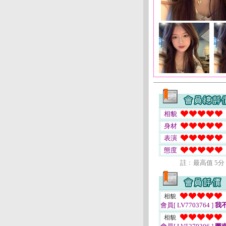
相貌
身材
表演
態度
註﹕最高值 5分
相貌
會員[ LV7703764 ]
我
相貌