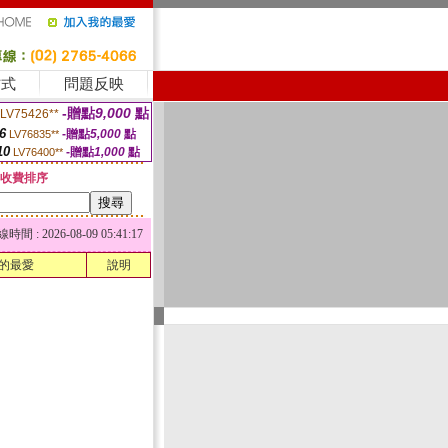
方式
問題反映
-贈點
9,000
點
LV75426**
6
-贈點
5,000
點
LV76835**
10
-贈點
1,000
點
LV76400**
收費排序
 : 2026-08-09 05:41:17
的最愛
說明