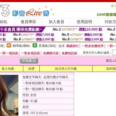
給站
會員專區
加入會員
使用說明
付款
十名會員 獲得免費點數~
No.1
-贈點
10,000
點
No.2
LV72973**
No.4
No.5
No.
00
點
-贈點
7,000
點
-贈點
6,000
點
LV52777**
LV77023**
No.8
No.8
No.
00
點
-贈點
3,000
點
-贈點
3,000
點
LV70847**
LV75677**
辣)
輔導級(曖昧)
普通級(清純)
排序
業績排行
│
一對多收費排序
│
一對一
搜尋主持人網名/編號：
一對一視訊區
│
一對多視訊區
│
免費聊天區
│
免費視訊區
最近上線時間
進入包廂
送禮
給主持人打分數
加到我
免費文字聊天: 必需付費才可聊天
一對多視訊聊天: 每分鐘 8 點
一對一視訊聊天: 每分鐘 50 點
性別: 女性
年齡: 43 歲
血型:
身高: 163 公分(cm)