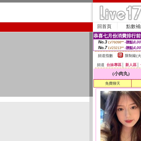
回首頁
點數補
恭喜七月份消費排行前
No.3
-贈點
8,0
LV76098**
No.7
-贈點
4,0
LV23213**
頻道指數
限制級(火
頻道
台妹專區
│
新人區
│
(小肉丸)
免費聊天